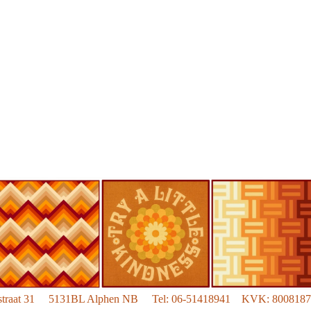
ionstraat 31 5131BL Alphen NB Tel:
06-51418941 KVK: 800818