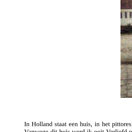
In Holland staat een huis, in het pittor
Vanwege dit huis werd ik ooit Verliefd o