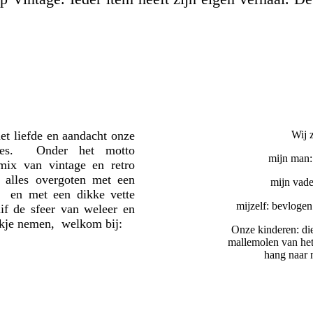
met
liefde en aandacht onze
Wij z
oires. Onder het motto
mijn man:
mix van vintage en retro
t alles overgoten met een
mijn vade
e, en
met een dikke vette
mijzelf: bevloge
if de sfeer van weleer en
jkje nemen, welkom bij:
Onze kinderen: di
mallemolen van het
hang naar n