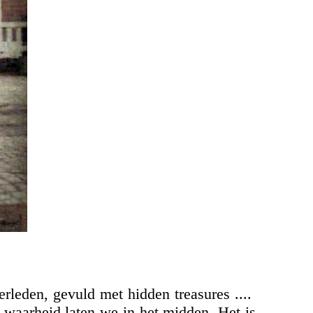
rleden, gevuld met hidden treasures ....
e waarheid laten we in het midden. Het is